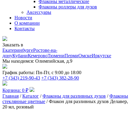
Флаконы металлические
Флаконы роллеры для духов
Аксессуары
Новости
О компании
Контакты
Заказать в
Екатеринбурге
Ростове-на-
дону
Кубани
Кемерово
Тюмени
Перми
Омске
Иркутске
Мы находимся:
Олимпийская, д.9
График работы:
Пн-Пт, с 9:00 до 18:00
+7 (343) 219-90-43
+7 (343) 382-28-90
Корзина:
0
₽
Главная
/
Каталог
/
Флаконы для разливных духов
/
Флаконы
стеклянные цветные
/ Флакон для разливных духов Делавер,
20 мл, розовый