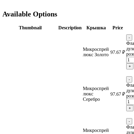
Available Options
Thumbnail
Description
Крышка
Price
-
Фла
дух
Микроспрей
97.67
₽
роз
люкс Золото
+
-
Фла
Микроспрей
дух
люкс
97.67
₽
роз
Серебро
+
-
Фла
Микроспрей
дух