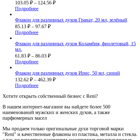
103.05
₽
–
124.56
₽
Подробнее
Флакон для разливных духов Гранат, 20 мл, зелёный
85.13
₽
–
97.67
₽
Подробнее
Флакон для разливных духов Коламбия, фиолетовый, 15
мл.
61.83
₽
–
86.03
₽
Подробнее
Флакон для разливных духов Ирис, 50 мл, синий
132.62
₽
–
462.39
₽
Подробнее
Хотите
открыть собственный бизнес с
Reni
?
В нашем интернет-магазине вы найдете более 500
наименований мужских и женских духов, а также
парфюмерных масел
Мы продаем только оригинальные духи торговой марки
"Reni" и качественные флаконы из пластика, металла и стекла.
а так же регулярно расширяем ассортимент представленных