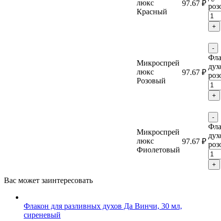
люкс
97.67
₽
роз
Красный
+
-
Фла
Микроспрей
дух
люкс
97.67
₽
роз
Розовый
+
-
Фла
Микроспрей
дух
люкс
97.67
₽
роз
Фиолетовый
+
Вас может
заинтересовать
Флакон для разливных духов Да Винчи, 30 мл,
сиреневый