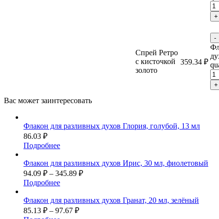
+
-
Фл
Спрей Ретро
ду
с кисточкой
359.34
₽
qu
золото
+
Вас может
заинтересовать
Флакон для разливных духов Глория, голубой, 13 мл
86.03
₽
Подробнее
Флакон для разливных духов Ирис, 30 мл, фиолетовый
94.09
₽
–
345.89
₽
Подробнее
Флакон для разливных духов Гранат, 20 мл, зелёный
85.13
₽
–
97.67
₽