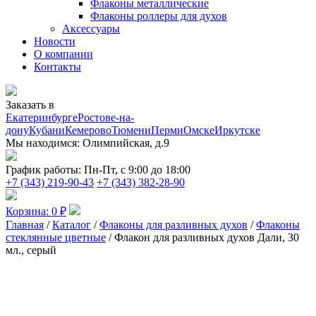
Флаконы металлические
Флаконы роллеры для духов
Аксессуары
Новости
О компании
Контакты
Заказать в
Екатеринбурге
Ростове-на-
дону
Кубани
Кемерово
Тюмени
Перми
Омске
Иркутске
Мы находимся:
Олимпийская, д.9
График работы:
Пн-Пт, с 9:00 до 18:00
+7 (343) 219-90-43
+7 (343) 382-28-90
Корзина:
0
₽
Главная
/
Каталог
/
Флаконы для разливных духов
/
Флаконы
стеклянные цветные
/ Флакон для разливных духов Дали, 30
мл., серый