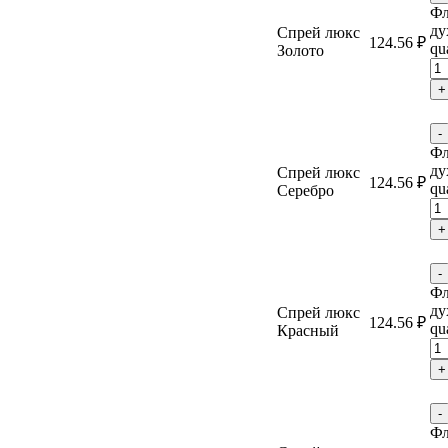
Фл
ду
Спрей люкс
124.56
₽
qu
Золото
+
-
Фл
ду
Спрей люкс
124.56
₽
qu
Серебро
+
-
Фл
ду
Спрей люкс
124.56
₽
qu
Красный
+
-
Фл