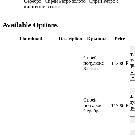
Серебро
|
Спрей Ретро золото
|
Спрей Ретро с
кисточкой золото
Available Options
Thumbnail
Description
Крышка
Price
-
Фл
Спрей
ду
полулюкс
113.80
₽
qu
Золото
+
-
Фл
Спрей
ду
полулюкс
113.80
₽
qu
Серебро
+
-