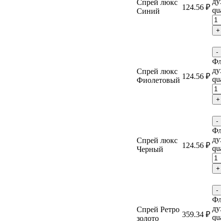
ду
Спрей люкс
124.56
₽
qu
Синий
+
-
Фл
ду
Спрей люкс
124.56
₽
qu
Фиолетовый
+
-
Фл
ду
Спрей люкс
124.56
₽
qu
Черный
+
-
Фл
ду
Спрей Ретро
359.34
₽
qu
золото