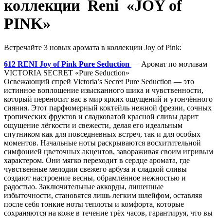
коллекции Reni «JOY of
PINK»
Встречайте 3 новых аромата в коллекции Joy of Pink:
612 RENI Joy of Pink Pure Seduction
— Аромат по мотивам
VICTORIA SECRET «Pure Seduction»
Освежающий спрей Victoria’s Secret Pure Seduction — это
истинное воплощение изысканного шика и чувственности,
который переносит вас в мир ярких ощущений и утончённого
сияния. Этот парфюмерный коктейль нежной фрезии, сочных
тропических фруктов и сладковатой красной сливы дарит
ощущение лёгкости и свежести, делая его идеальным
спутником как для повседневных встреч, так и для особых
моментов. Начальные ноты раскрываются восхитительной
симфонией цветочных акцентов, завораживая своим игривым
характером. Они мягко переходит в сердце аромата, где
чувственные мелодии свежего арбуза и сладкой сливы
создают настроение весны, обрамлённое нежностью и
радостью. Заключительные аккорды, лишенные
избыточности, становятся лишь легким шлейфом, оставляя
после себя тонкие ноты теплоты и комфорта, которые
сохраняются на коже в течение трёх часов, гарантируя, что вы