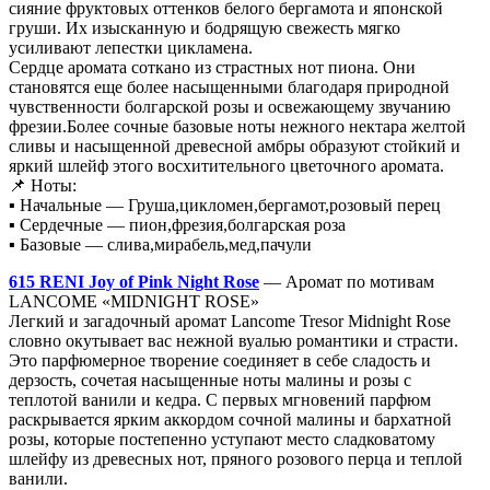
сияние фруктовых оттенков белого бергамота и японской
груши. Их изысканную и бодрящую свежесть мягко
усиливают лепестки цикламена.
Сердце аромата соткано из страстных нот пиона. Они
становятся еще более насыщенными благодаря природной
чувственности болгарской розы и освежающему звучанию
фрезии.Более сочные базовые ноты нежного нектара желтой
сливы и насыщенной древесной амбры образуют стойкий и
яркий шлейф этого восхитительного цветочного аромата.
📌 Ноты:
▪ Начальные — Груша,цикломен,бергамот,розовый перец
▪ Сердечные — пион,фрезия,болгарская роза
▪ Базовые — слива,мирабель,мед,пачули
615 RENI Joy of Pink Night Rose
— Аромат по мотивам
LANCOME «MIDNIGHT ROSE»
Легкий и загадочный аромат Lancome Tresor Midnight Rose
словно окутывает вас нежной вуалью романтики и страсти.
Это парфюмерное творение соединяет в себе сладость и
дерзость, сочетая насыщенные ноты малины и розы с
теплотой ванили и кедра. С первых мгновений парфюм
раскрывается ярким аккордом сочной малины и бархатной
розы, которые постепенно уступают место сладковатому
шлейфу из древесных нот, пряного розового перца и теплой
ванили.