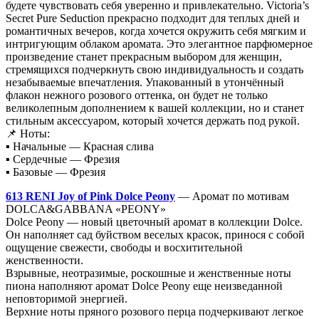
будете чувствовать себя уверенно и привлекательно. Victoria’s
Secret Pure Seduction прекрасно подходит для теплых дней и
романтичных вечеров, когда хочется окружить себя мягким и
интригующим облаком аромата. Это элегантное парфюмерное
произведение станет прекрасным выбором для женщин,
стремящихся подчеркнуть свою индивидуальность и создать
незабываемые впечатления. Упакованный в утончённый
флакон нежного розового оттенка, он будет не только
великолепным дополнением к вашей коллекции, но и станет
стильным аксессуаром, который хочется держать под рукой.
📌 Ноты:
▪ Начальные — Красная слива
▪ Сердечные — Фрезия
▪ Базовые — Фрезия
613 RENI Joy of Pink Dolce Peony
— Аромат по мотивам
DOLCA&GABBANA «PEONY»
Dolce Peony — новый цветочный аромат в коллекции Dolce.
Он наполняет сад буйством веселых красок, принося с собой
ощущение свежести, свободы и восхитительной
женственности.
Взрывные, неотразимые, роскошные и женственные ноты
пиона наполняют аромат Dolce Peony еще неизведанной
неповторимой энергией.
Верхние ноты пряного розового перца подчеркивают легкое