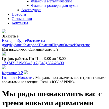
Флаконы металлические
Флаконы роллеры для духов
Аксессуары
Новости
О компании
Контакты
Заказать в
Екатеринбурге
Ростове-на-
дону
Кубани
Кемерово
Тюмени
Перми
Омске
Иркутске
Мы находимся:
Олимпийская, д.9
График работы:
Пн-Пт, с 9:00 до 18:00
+7 (343) 219-90-43
+7 (343) 382-28-90
Корзина:
0
₽
Главная
/
Новости
/ Мы рады познакомить вас с тремя новыми
ароматами коллекции Reni «JOY of PINK»
Мы рады познакомить вас с
тремя новыми ароматами