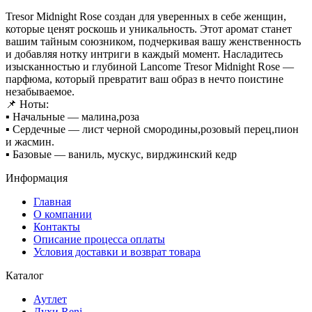
Tresor Midnight Rose создан для уверенных в себе женщин,
которые ценят роскошь и уникальность. Этот аромат станет
вашим тайным союзником, подчеркивая вашу женственность
и добавляя нотку интриги в каждый момент. Насладитесь
изысканностью и глубиной Lancome Tresor Midnight Rose —
парфюма, который превратит ваш образ в нечто поистине
незабываемое.
📌 Ноты:
▪ Начальные — малина,роза
▪ Сердечные — лист черной смородины,розовый перец,пион
и жасмин.
▪ Базовые — ваниль, мускус, вирджинский кедр
Информация
Главная
О компании
Контакты
Описание процесса оплаты
Условия доставки и возврат товара
Каталог
Аутлет
Духи Reni