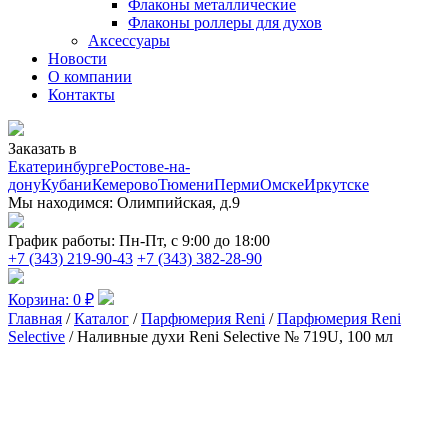
Флаконы металлические
Флаконы роллеры для духов
Аксессуары
Новости
О компании
Контакты
Заказать в
Екатеринбурге
Ростове-на-
дону
Кубани
Кемерово
Тюмени
Перми
Омске
Иркутске
Мы находимся:
Олимпийская, д.9
График работы:
Пн-Пт, с 9:00 до 18:00
+7 (343) 219-90-43
+7 (343) 382-28-90
Корзина:
0
₽
Главная
/
Каталог
/
Парфюмерия Reni
/
Парфюмерия Reni
Selective
/ Наливные духи Reni Selective № 719U, 100 мл