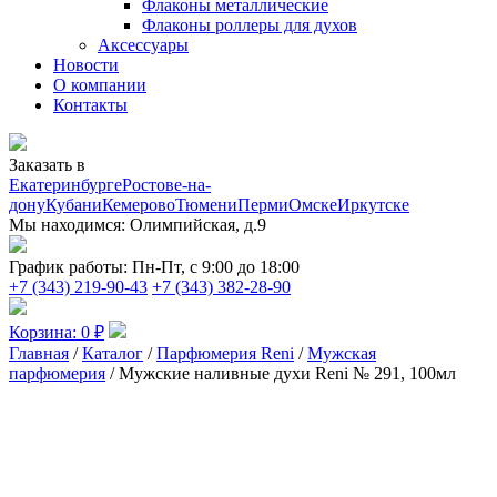
Флаконы металлические
Флаконы роллеры для духов
Аксессуары
Новости
О компании
Контакты
Заказать в
Екатеринбурге
Ростове-на-
дону
Кубани
Кемерово
Тюмени
Перми
Омске
Иркутске
Мы находимся:
Олимпийская, д.9
График работы:
Пн-Пт, с 9:00 до 18:00
+7 (343) 219-90-43
+7 (343) 382-28-90
Корзина:
0
₽
Главная
/
Каталог
/
Парфюмерия Reni
/
Мужская
парфюмерия
/ Мужские наливные духи Reni № 291, 100мл