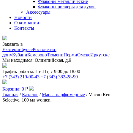
Флаконы металлические
Флаконы роллеры для духов
Аксессуары
Новости
О компании
Контакты
Заказать в
Екатеринбурге
Ростове-на-
дону
Кубани
Кемерово
Тюмени
Перми
Омске
Иркутске
Мы находимся:
Олимпийская, д.9
График работы:
Пн-Пт, с 9:00 до 18:00
+7 (343) 219-90-43
+7 (343) 382-28-90
Корзина:
0
₽
Главная
/
Каталог
/
Масла парфюмерные
/ Масло Reni
Selective, 100 мл women