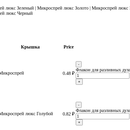
ей люкс Зеленый
|
Микроспрей люкс Золото
|
Микроспрей люкс
ей люкс Черный
Крышка
Price
-
Флакон для разливных духов
Микроспрей
0.48
₽
+
-
Флакон для разливных духов
Микроспрей люкс Голубой
0.82
₽
+