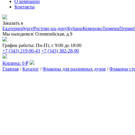
О компании
Контакты
Заказать в
Екатеринбурге
Ростове-на-дону
Кубани
Кемерово
Тюмени
Перми
Мы находимся:
Олимпийская, д.9
График работы:
Пн-Пт, с 9:00 до 18:00
+7 (343) 219-90-43
+7 (343) 382-28-90
Корзина:
0
₽
Главная
/
Каталог
/
Флаконы для разливных духов
/
Флаконы ст