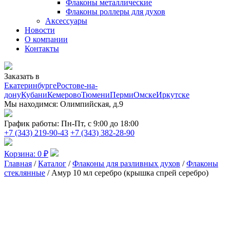
Флаконы металлические
Флаконы роллеры для духов
Аксессуары
Новости
О компании
Контакты
Заказать в
Екатеринбурге
Ростове-на-
дону
Кубани
Кемерово
Тюмени
Перми
Омске
Иркутске
Мы находимся:
Олимпийская, д.9
График работы:
Пн-Пт, с 9:00 до 18:00
+7 (343) 219-90-43
+7 (343) 382-28-90
Корзина:
0
₽
Главная
/
Каталог
/
Флаконы для разливных духов
/
Флаконы
стеклянные
/ Амур 10 мл серебро (крышка спрей серебро)