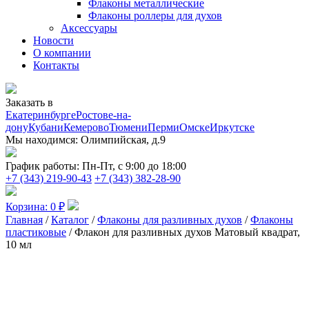
Флаконы металлические
Флаконы роллеры для духов
Аксессуары
Новости
О компании
Контакты
Заказать в
Екатеринбурге
Ростове-на-
дону
Кубани
Кемерово
Тюмени
Перми
Омске
Иркутске
Мы находимся:
Олимпийская, д.9
График работы:
Пн-Пт, с 9:00 до 18:00
+7 (343) 219-90-43
+7 (343) 382-28-90
Корзина:
0
₽
Главная
/
Каталог
/
Флаконы для разливных духов
/
Флаконы
пластиковые
/ Флакон для разливных духов Матовый квадрат,
10 мл