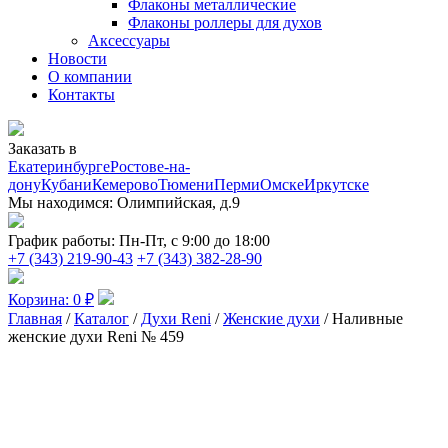
Флаконы металлические
Флаконы роллеры для духов
Аксессуары
Новости
О компании
Контакты
Заказать в
Екатеринбурге
Ростове-на-
дону
Кубани
Кемерово
Тюмени
Перми
Омске
Иркутске
Мы находимся:
Олимпийская, д.9
График работы:
Пн-Пт, с 9:00 до 18:00
+7 (343) 219-90-43
+7 (343) 382-28-90
Корзина:
0
₽
Главная
/
Каталог
/
Духи Reni
/
Женские духи
/ Наливные
женские духи Reni № 459