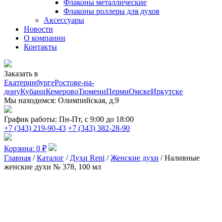
Флаконы металлические
Флаконы роллеры для духов
Аксессуары
Новости
О компании
Контакты
Заказать в
Екатеринбурге
Ростове-на-
дону
Кубани
Кемерово
Тюмени
Перми
Омске
Иркутске
Мы находимся:
Олимпийская, д.9
График работы:
Пн-Пт, с 9:00 до 18:00
+7 (343) 219-90-43
+7 (343) 382-28-90
Корзина:
0
₽
Главная
/
Каталог
/
Духи Reni
/
Женские духи
/ Наливные
женские духи № 378, 100 мл