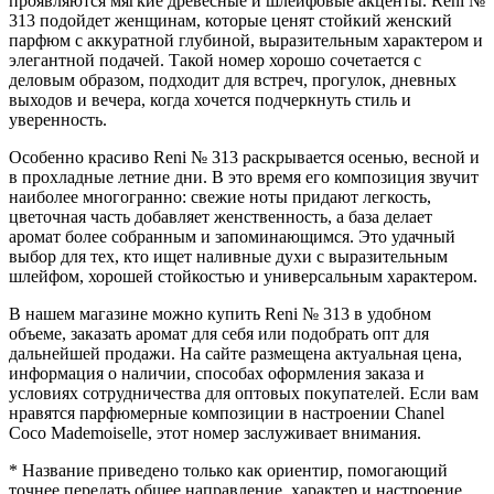
проявляются мягкие древесные и шлейфовые акценты. Reni №
313 подойдет женщинам, которые ценят стойкий женский
парфюм с аккуратной глубиной, выразительным характером и
элегантной подачей. Такой номер хорошо сочетается с
деловым образом, подходит для встреч, прогулок, дневных
выходов и вечера, когда хочется подчеркнуть стиль и
уверенность.
Особенно красиво Reni № 313 раскрывается осенью, весной и
в прохладные летние дни. В это время его композиция звучит
наиболее многогранно: свежие ноты придают легкость,
цветочная часть добавляет женственность, а база делает
аромат более собранным и запоминающимся. Это удачный
выбор для тех, кто ищет наливные духи с выразительным
шлейфом, хорошей стойкостью и универсальным характером.
В нашем магазине можно купить Reni № 313 в удобном
объеме, заказать аромат для себя или подобрать опт для
дальнейшей продажи. На сайте размещена актуальная цена,
информация о наличии, способах оформления заказа и
условиях сотрудничества для оптовых покупателей. Если вам
нравятся парфюмерные композиции в настроении Chanel
Coco Mademoiselle, этот номер заслуживает внимания.
* Название приведено только как ориентир, помогающий
точнее передать общее направление, характер и настроение