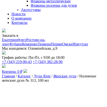
Флаконы металлические
Флаконы роллеры для духов
Аксессуары
Новости
О компании
Контакты
Заказать в
Екатеринбурге
Ростове-на-
дону
Кубани
Кемерово
Тюмени
Перми
Омске
Иркутске
Мы находимся:
Олимпийская, д.9
График работы:
Пн-Пт, с 9:00 до 18:00
+7 (343) 219-90-43
+7 (343) 382-28-90
Корзина:
0
₽
Главная
/
Каталог
/
Духи Reni
/
Женские духи
/ Наливные
женские духи № 313, 100 мл