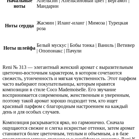
Начальные
Апельсин
|
Апельсиновый цвет
|
Бергамот
|
ноты
Мандарин
Жасмин
|
Иланг-иланг
|
Мимоза
|
Турецкая
Ноты сердца
роза
Белый мускус
|
Бобы тонка
|
Ваниль
|
Ветивер
Ноты шлейфа
|
Опопонакс
|
Пачули
Reni № 313 — элегантный женский аромат с выразительным
цветочно-восточным характером, в котором сочетаются
свежесть, утонченность и мягкая чувственность. Этот парфюм
часто выбирают покупательницы, которым нравятся
композиции в стиле Coco Mademoiselle. Его звучание
воспринимается современным, женственным и уверенным,
поэтому такой аромат хорошо подходит тем, кто ищет
красивый парфюм с благородным настроением на каждый
день и для особых случаев.
Композиция раскрывается ярко, но гармонично. Сначала
ощущаются свежие и слегка искристые оттенки, затем аромат
становится более цветочным, теплым и объемным, а в базе