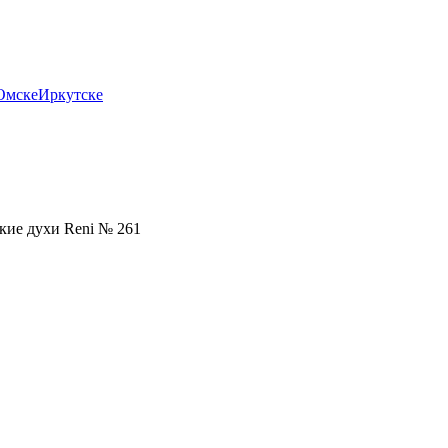
Омске
Иркутске
кие духи Reni № 261