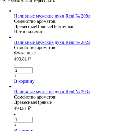
Вас может
заинтересовать
Наливные мужские духи Reni № 208л
Семейство ароматов:
Древесные
Пряные
Цветочные
Нет в наличии
Наливные мужские духи Reni № 202л
Семейство ароматов:
Фужерные
493.81
₽
-
+
В корзину
Наливные мужские духи Reni № 203л
Семейство ароматов:
Древесные
Пряные
493.81
₽
-
+
В корзину