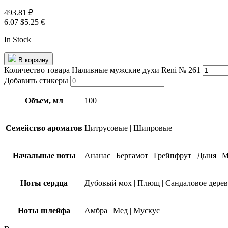
493.81
₽
6.07 $
5.25 €
In Stock
В корзину
Количество товара Наливные мужские духи Reni № 261
Добавить стикеры
Объем, мл
100
Семейство ароматов
Цитрусовые
|
Шипровые
Начальные ноты
Ананас
|
Бергамот
|
Грейпфрут
|
Дыня
|
М
Ноты сердца
Дубовый мох
|
Плющ
|
Сандаловое дере
Ноты шлейфа
Амбра
|
Мед
|
Мускус