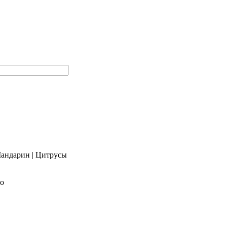
андарин
|
Цитрусы
во