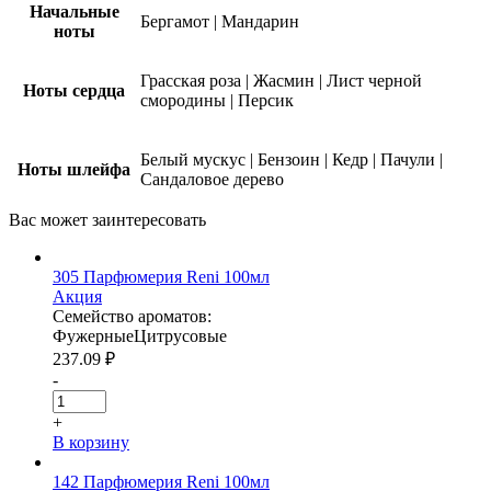
Начальные
Бергамот
|
Мандарин
ноты
Грасская роза
|
Жасмин
|
Лист черной
Ноты сердца
смородины
|
Персик
Белый мускус
|
Бензоин
|
Кедр
|
Пачули
|
Ноты шлейфа
Сандаловое дерево
Вас может
заинтересовать
305 Парфюмерия Reni 100мл
Акция
Семейство ароматов:
Фужерные
Цитрусовые
237.09
₽
-
+
В корзину
142 Парфюмерия Reni 100мл