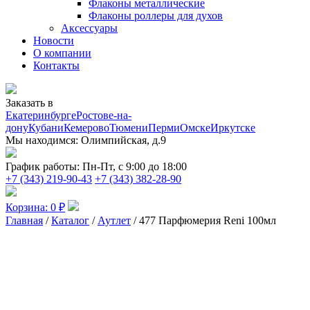
Флаконы металлические
Флаконы роллеры для духов
Аксессуары
Новости
О компании
Контакты
Заказать в
Екатеринбурге
Ростове-на-
дону
Кубани
Кемерово
Тюмени
Перми
Омске
Иркутске
Мы находимся:
Олимпийская, д.9
График работы:
Пн-Пт, с 9:00 до 18:00
+7 (343) 219-90-43
+7 (343) 382-28-90
Корзина:
0
₽
Главная
/
Каталог
/
Аутлет
/ 477 Парфюмерия Reni 100мл