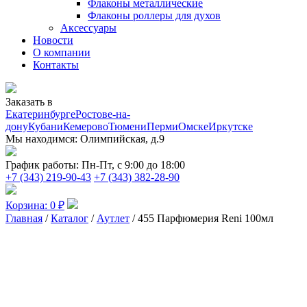
Флаконы металлические
Флаконы роллеры для духов
Аксессуары
Новости
О компании
Контакты
Заказать в
Екатеринбурге
Ростове-на-
дону
Кубани
Кемерово
Тюмени
Перми
Омске
Иркутске
Мы находимся:
Олимпийская, д.9
График работы:
Пн-Пт, с 9:00 до 18:00
+7 (343) 219-90-43
+7 (343) 382-28-90
Корзина:
0
₽
Главная
/
Каталог
/
Аутлет
/ 455 Парфюмерия Reni 100мл