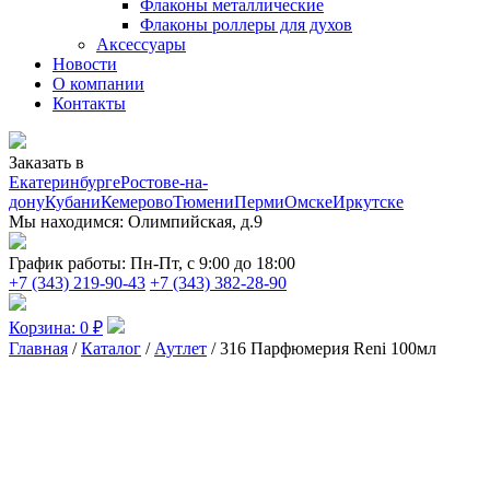
Флаконы металлические
Флаконы роллеры для духов
Аксессуары
Новости
О компании
Контакты
Заказать в
Екатеринбурге
Ростове-на-
дону
Кубани
Кемерово
Тюмени
Перми
Омске
Иркутске
Мы находимся:
Олимпийская, д.9
График работы:
Пн-Пт, с 9:00 до 18:00
+7 (343) 219-90-43
+7 (343) 382-28-90
Корзина:
0
₽
Главная
/
Каталог
/
Аутлет
/ 316 Парфюмерия Reni 100мл